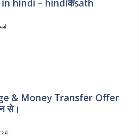
n hindi – hindiकेsath
र्स
e & Money Transfer Offer
़न से।
े में।