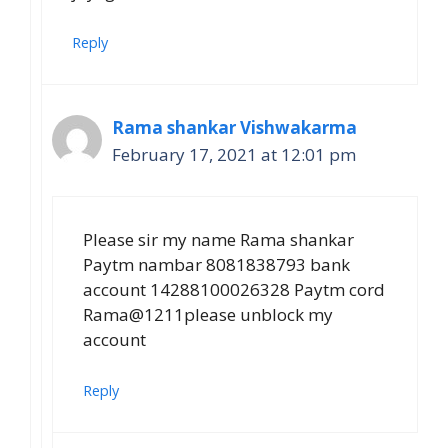
Reply
Rama shankar Vishwakarma
February 17, 2021 at 12:01 pm
Please sir my name Rama shankar
Paytm nambar 8081838793 bank
account 14288100026328 Paytm cord
Rama@1211please unblock my
account
Reply