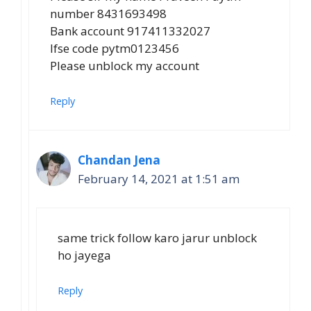
number 8431693498
Bank account 917411332027
Ifse code pytm0123456
Please unblock my account
Reply
Chandan Jena
February 14, 2021 at 1:51 am
same trick follow karo jarur unblock
ho jayega
Reply