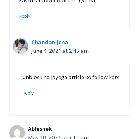
Paytm account block ho gya ha
Reply
Chandan Jena
June 4, 2021 at 2:45 am
unblock ho jayega article ko follow kare
Reply
Abhishek
May 10, 2021 at 5:13 pm