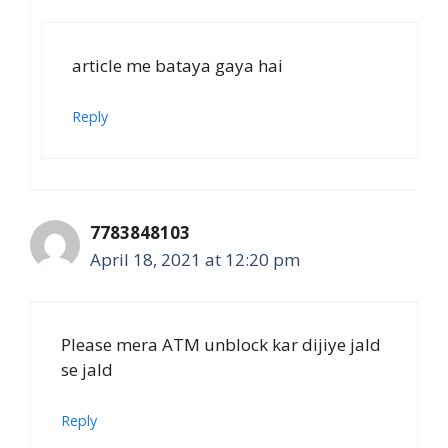
article me bataya gaya hai
Reply
7783848103
April 18, 2021 at 12:20 pm
Please mera ATM unblock kar dijiye jald
se jald
Reply