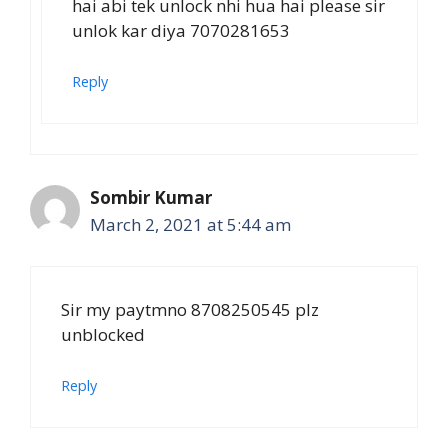
hai abi tek unlock nhi hua hai please sir
unlok kar diya 7070281653
Reply
Sombir Kumar
March 2, 2021 at 5:44 am
Sir my paytmno 8708250545 plz
unblocked
Reply